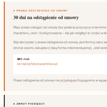
■ PRAWO ODSTĄPIENIA OD UMOWY
30 dni na odstąpienie od umowy
Masz prawo odstąpić od umowy bez podania przyczyny w termini
charakteru, cech i funkcjonowania – tak jak mógłbyś to zrobić w 
Aby skorzystać z prawa odstąpienia od umowy, poinformuj nas o sw
stronie zwrotu zakupów (i taką formę rekomendujemy). Jeśli woli
📧 E-mail
kontakt@fabrykawafelkow.pl
Prawo odstąpienia od umowy nie przysługuje Kupującemu w wypadka
■ ZWROT PIENIĘDZY