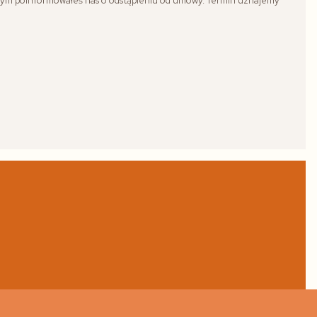
órym poinformowałeś nas o odstąpieniu od umowy. Termin uznajemy