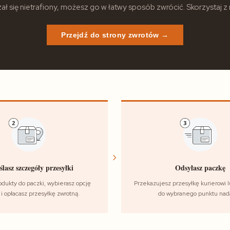
ł się nietrafiony, możesz go w łatwy sposób zwrócić. Skorzystaj z
Przejdź do strony zwrotów →
›
lasz szczegóły przesyłki
Odsyłasz paczkę
odukty do paczki, wybierasz opcję
Przekazujesz przesyłkę kurierowi l
i opłacasz przesyłkę zwrotną.
do wybranego punktu nad