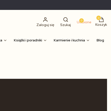
Produkty
0
Ulubione
Koszyk
Zaloguj się
Szukaj
ka
Książki i poradniki
Karmienie i kuchnia
Blog