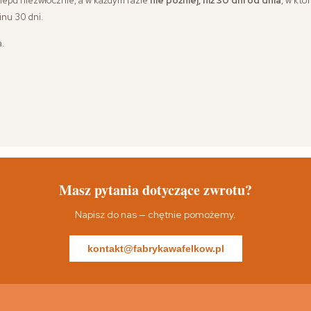
lepu niezwłocznie, a w każdym razie
nie później, niż 30 dni od dnia
, w kt
inu 30 dni.
.
Masz pytania dotyczące zwrotu?
Napisz do nas — chętnie pomożemy.
kontakt@fabrykawafelkow.pl