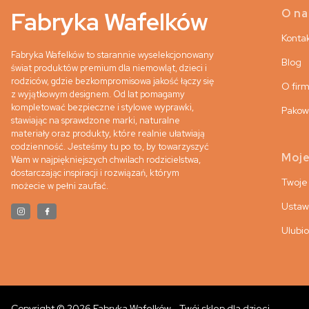
Lin
Fabryka Wafelków
O na
Konta
Fabryka Wafelków to starannie wyselekcjonowany
Blog
świat produktów premium dla niemowląt, dzieci i
rodziców, gdzie bezkompromisowa jakość łączy się
O firm
z wyjątkowym designem. Od lat pomagamy
kompletować bezpieczne i stylowe wyprawki,
Pakow
stawiając na sprawdzone marki, naturalne
materiały oraz produkty, które realnie ułatwiają
codzienność. Jesteśmy tu po to, by towarzyszyć
Moje
Wam w najpiękniejszych chwilach rodzicielstwa,
dostarczając inspiracji i rozwiązań, którym
Twoje
możecie w pełni zaufać.
Ustaw
Ulubi
Copyright © 2026 Fabryka Wafelków - Twój sklep dla dzieci