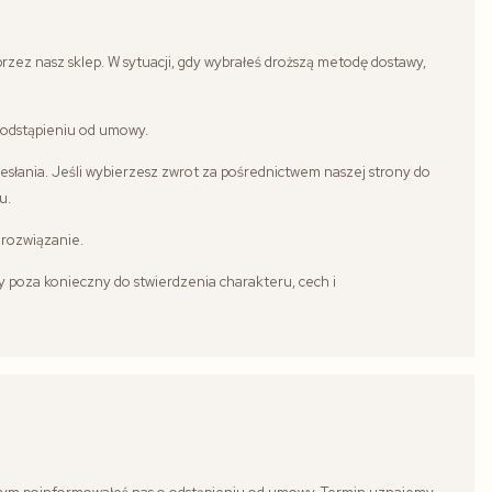
zez nasz sklep. W sytuacji, gdy wybrałeś droższą metodę dostawy,
 odstąpieniu od umowy.
słania. Jeśli wybierzesz zwrot za pośrednictwem naszej strony do
u.
 rozwiązanie.
 poza konieczny do stwierdzenia charakteru, cech i