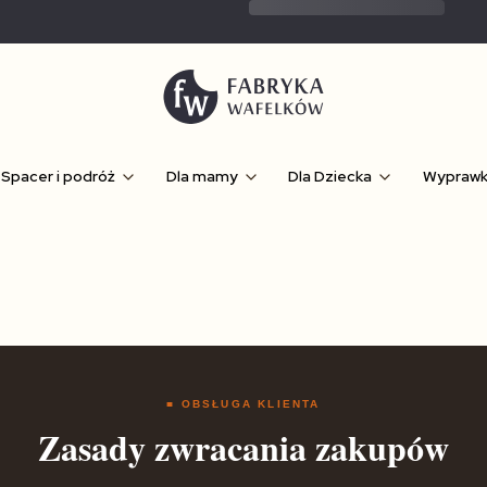
Spacer i podróż
Dla mamy
Dla Dziecka
Wypraw
■ OBSŁUGA KLIENTA
Zasady zwracania zakupów