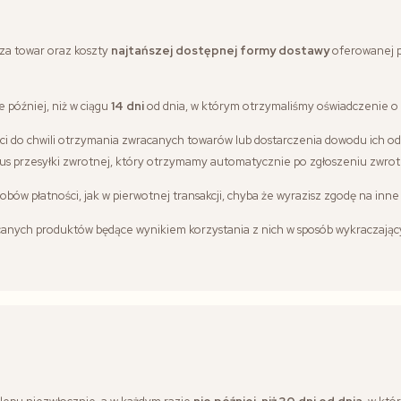
za towar oraz koszty
najtańszej dostępnej formy dostawy
oferowanej pr
 później, niż w ciągu
14 dni
od dnia, w którym otrzymaliśmy oświadczenie o
i do chwili otrzymania zwracanych towarów lub dostarczenia dowodu ich ode
s przesyłki zwrotnej, który otrzymamy automatycznie po zgłoszeniu zwrot
bów płatności, jak w pierwotnej transakcji, chyba że wyrazisz zgodę na inne
anych produktów będące wynikiem korzystania z nich w sposób wykraczający