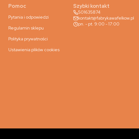
Pomoc
Szybki kontakt
501635874
Pytania i odpowiedzi
kontakt@fabrykawafelkow.pl
pn. - pt. 9:00 - 17:00
Regulamin sklepu
Polityka prywatności
Ustawienia plików cookies