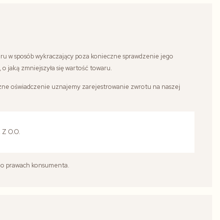
towaru w sposób wykraczający poza konieczne sprawdzenie jego
o jaką zmniejszyła się wartość towaru.
zne oświadczenie uznajemy zarejestrowanie zwrotu na naszej
Z O.O.
. o prawach konsumenta.