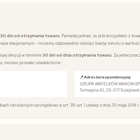
e
30 dni od otrzymania towaru
. Pamiętaj jednak, że jeśli korzystałeś z 
sklepie stacjonarnym – możemy odpowiednio obniżyć kwotę zwrotu o wartość, 
ojej decyzji w terminie
30 dni od dnia otrzymania towaru
. Za jednoznac
sz, możesz przesłać oświadczenie:
📍 Adres korespondencyjny
GRUPA WAFELKÓW WANGIN SP. 
Tetmajera 42, 05-071 Sulejówek
ch określonych szczegółowo w art. 38 ust. 1 ustawy z dnia 30 maja 2014 r