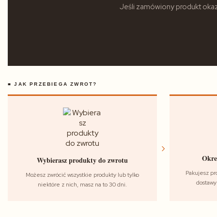
Jeśli zamówiony produkt okaza
■ JAK PRZEBIEGA ZWROT?
›
Okreś
Wybierasz produkty do zwrotu
Pakujesz pr
Możesz zwrócić wszystkie produkty lub tylko
dostawy 
niektóre z nich, masz na to 30 dni.