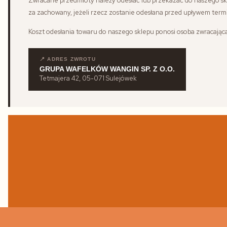
Zwracane przedmioty należy odesłać lub przekazać do naszego sk
za zachowany, jeżeli rzecz zostanie odesłana przed upływem term
Koszt odesłania towaru do naszego sklepu ponosi osoba zwracająca
📍 ADRES ZWROTU
GRUPA WAFELKÓW WANGIN SP. Z O.O.
Tetmajera 42, 05-071 Sulejówek