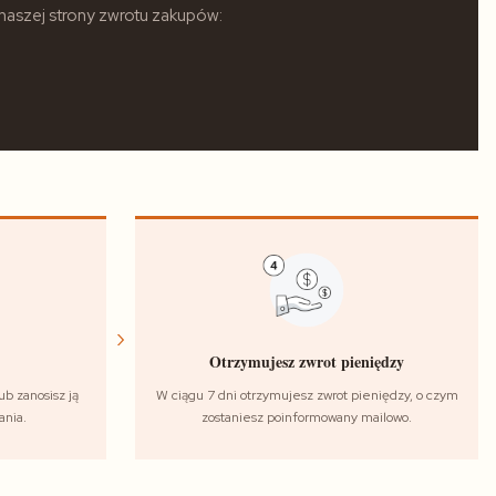
 naszej strony zwrotu zakupów:
›
Otrzymujesz zwrot pieniędzy
ub zanosisz ją
W ciągu 7 dni otrzymujesz zwrot pieniędzy, o czym
ania.
zostaniesz poinformowany mailowo.