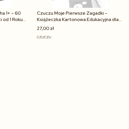
a 1+ – 60
Czuczu Moje Pierwsze Zagadki –
i od 1 Roku
Książeczka Kartonowa Edukacyjna dla
Dzieci 18m+
27,00 zł
CZUCZU
pności
Powiadom mnie o dostępności