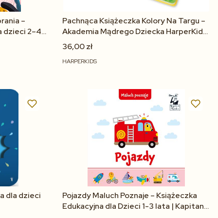
rania –
Pachnąca Książeczka Kolory Na Targu –
a dzieci 2–4
Akademia Mądrego Dziecka HarperKids
0+
36,00 zł
HARPERKIDS
Do koszyka
a dla dzieci
Pojazdy Maluch Poznaje – Książeczka
Edukacyjna dla Dzieci 1-3 lata | Kapitan
Nauka