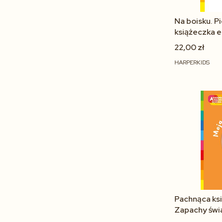
Na boisku. P
książeczka e
22,00 zł
HARPERKIDS
Pachnąca ks
Zapachy świ
Dziecka Har