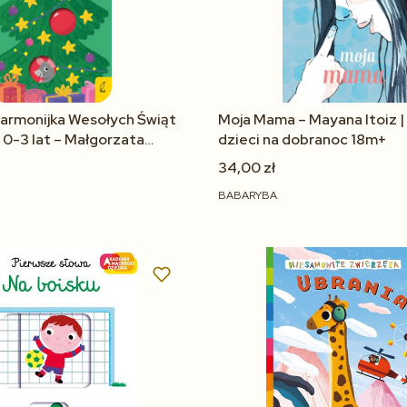
harmonijka Wesołych Świąt
Moja Mama – Mayana Itoiz | 
 0-3 lat – Małgorzata
dzieci na dobranoc 18m+
34,00 zł
BABARYBA
Do koszyka
Do koszyka