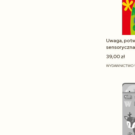
Uwaga, potw
sensoryczna
0–2 lat
39,00 zł
WYDAWNICTWO 