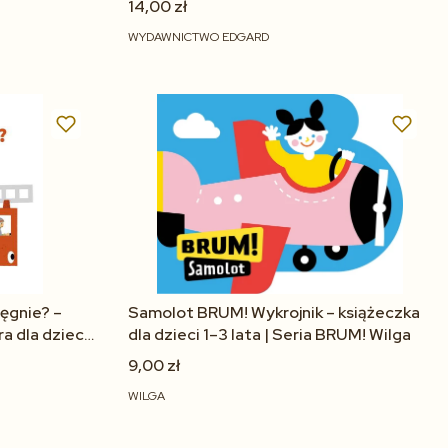
14,00 zł
WYDAWNICTWO EDGARD
Do koszyka
ięgnie? –
Samolot BRUM! Wykrojnik – książeczka
a dla dzieci
dla dzieci 1–3 lata | Seria BRUM! Wilga
9,00 zł
WILGA