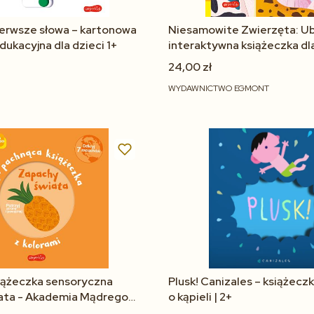
ierwsze słowa – kartonowa
Niesamowite Zwierzęta: Ub
dukacyjna dla dzieci 1+
interaktywna książeczka dl
lat
24,00 zł
WYDAWNICTWO EGMONT
Do koszyka
Do koszyka
iążeczka sensoryczna
Plusk! Canizales – książeczk
ata - Akademia Mądrego
o kąpieli | 2+
perKids