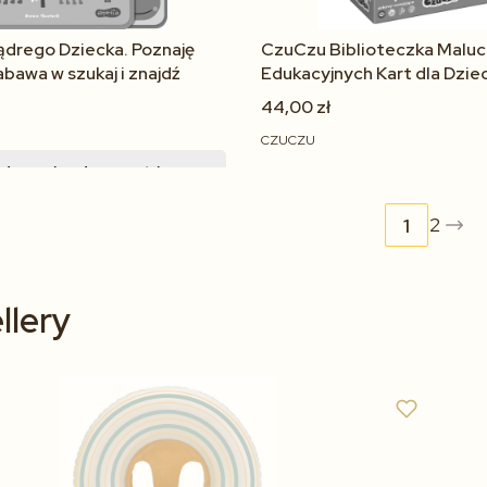
drego Dziecka. Poznaję
CzuCzu Biblioteczka Maluch
bawa w szukaj i znajdź
Edukacyjnych Kart dla Dziec
Życia
44,00 zł
CZUCZU
dom mnie o dostępności
Zobacz produkt
Powiadom mnie o dostę
2
llery