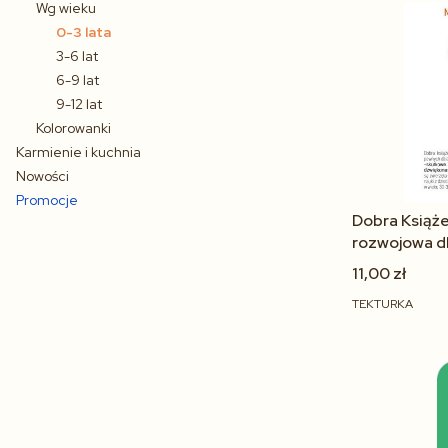
Wg wieku
0-3 lata
3-6 lat
6-9 lat
9-12 lat
Kolorowanki
Karmienie i kuchnia
Nowości
Promocje
Dobra Książe
Koniec menu
rozwojowa dl
11,00 zł
TEKTURKA