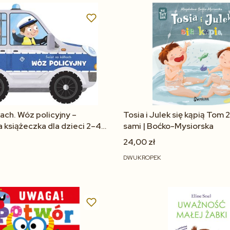
Do koszyka
Do koszyka
kach. Wóz policyjny –
Tosia i Julek się kąpią Tom 2
 książeczka dla dzieci 2–4
sami | Boćko-Mysiorska
24,00 zł
DWUKROPEK
Do koszyka
Do koszyka