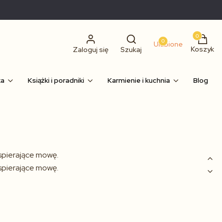
Produkty
0
Ulubione
Koszyk
Zaloguj się
Szukaj
ka
Książki i poradniki
Karmienie i kuchnia
Blog
wspierające mowę.
wspierające mowę.