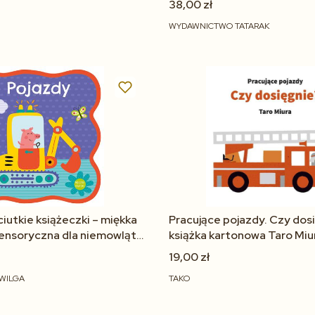
38,00 zł
WYDAWNICTWO TATARAK
Do koszyka
Do koszyka
ciutkie książeczki – miękka
Pracujące pojazdy. Czy dos
sensoryczna dla niemowląt
książka kartonowa Taro Miur
1+
19,00 zł
WILGA
TAKO