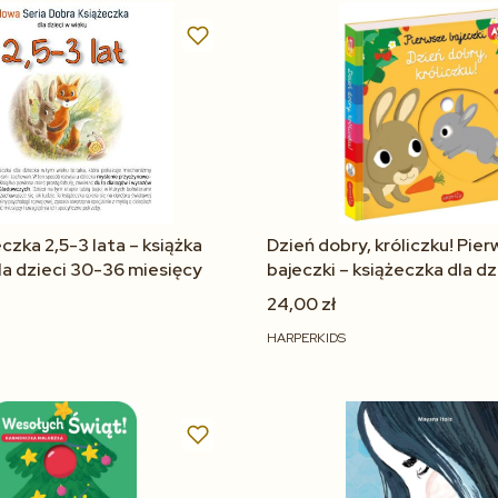
czka 2,5-3 lata – książka
Dzień dobry, króliczku! Pie
a dzieci 30-36 miesięcy
bajeczki – książeczka dla dzi
Akademia Mądrego Dzieck
24,00 zł
HARPERKIDS
Do koszyka
Do koszyka