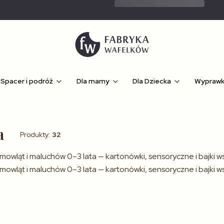
Spacer i podróż
Dla mamy
Dla Dziecka
Wypraw
a
Produkty:
32
iemowląt i maluchów 0–3 lata — kartonówki, sensoryczne i bajki 
iemowląt i maluchów 0–3 lata — kartonówki, sensoryczne i bajki 