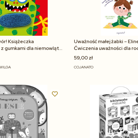
ór! Książeczka
Uważność małej żabki – Elin
 z gumkami dla niemowląt
Ćwiczenia uważności dla ro
maluchów
59,00 zł
WILGA
COJANATO
Do koszyka
Do koszyka