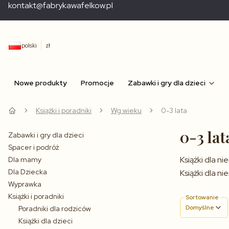
kontakt@fabrykawafelkow.pl
polski
zł
Nowe produkty
Promocje
Zabawki i gry dla dzieci
Książki i poradniki
Wg wieku
0-3 lata
0-3 lat
Zabawki i gry dla dzieci
Spacer i podróż
Książki dla n
Dla mamy
Dla Dziecka
Książki dla n
Wyprawka
Książki i poradniki
Sortowanie
Domyślne
Poradniki dla rodziców
Książki dla dzieci