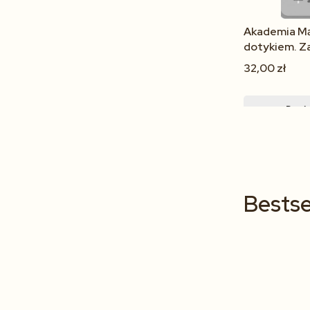
Akademia Mą
dotykiem. Za
32,00 zł
Powia
Bestse