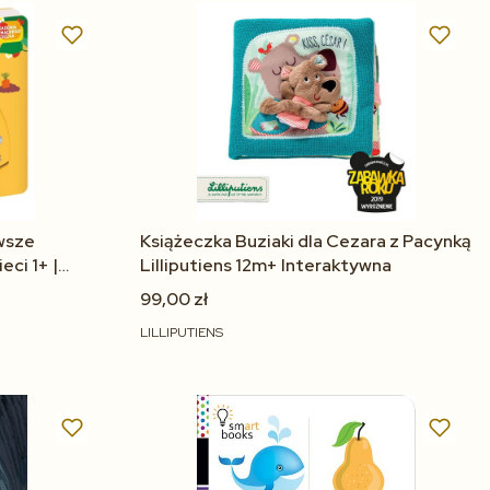
rwsze
Książeczka Buziaki dla Cezara z Pacynką
eci 1+ |
Lilliputiens 12m+ Interaktywna
a
99,00 zł
LILLIPUTIENS
Do koszyka