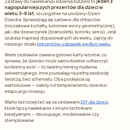
Zestawy do nawlekania i robienia biżuterii to
jeden z
najpopularniejszych prezentów dla dzieci w
wieku 3–8 lat
, szczególnie na urodziny i Dzień
Dziecka. Sprawdzają się zarówno dla chłopców
(mozaikowe kształty, kolorowe wzory geometryczne),
jak i dla dziewczynek (bransoletki, koronki, serca). Jeśli
szukasz inspiracji dopasowanych do wieku, zajrzyj do
naszego działu
prezentów i zabawek według wieku
.
Wiele zestawów zawiera gotowe karty wzorów, co
sprawia, że dziecko może samodzielnie odtworzyć
konkretny wzór — to świetny trening myślenia
sekwencyjnego. Inne pozwalają na pełną swobodę
twórczą, bez schematu. Oba podejścia są
wartościowe — zależy od temperamentu dziecka i
etapu jego rozwoju.
Warto też rozejrzeć się za zestawami
DIY dla dzieci
,
które łączą nawlekanie z innymi technikami
kreatywnymi — decoupage, modelowanie czy
stemplowanie.