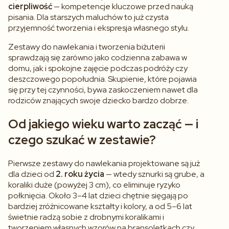
cierpliwość
— kompetencje kluczowe przed nauką
pisania. Dla starszych maluchów to już czysta
przyjemność tworzenia i ekspresja własnego stylu.
Zestawy do nawlekania i tworzenia biżuterii
sprawdzają się zarówno jako codzienna zabawa w
domu, jak i spokojne zajęcie podczas podróży czy
deszczowego popołudnia. Skupienie, które pojawia
się przy tej czynności, bywa zaskoczeniem nawet dla
rodziców znających swoje dziecko bardzo dobrze.
Od jakiego wieku warto zacząć — i
czego szukać w zestawie?
Pierwsze zestawy do nawlekania projektowane są już
dla dzieci od
2. roku życia
— wtedy sznurki są grube, a
koraliki duże (powyżej 3 cm), co eliminuje ryzyko
połknięcia. Około 3–4 lat dzieci chętnie sięgają po
bardziej zróżnicowane kształty i kolory, a od 5–6 lat
świetnie radzą sobie z drobnymi koralikami i
tworzeniem własnych wzorów na bransoletkach czy