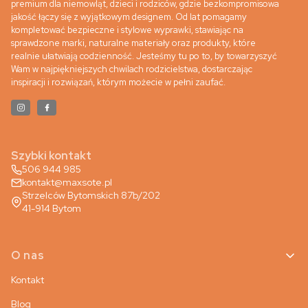
premium dla niemowląt, dzieci i rodziców, gdzie bezkompromisowa
jakość łączy się z wyjątkowym designem. Od lat pomagamy
kompletować bezpieczne i stylowe wyprawki, stawiając na
sprawdzone marki, naturalne materiały oraz produkty, które
realnie ułatwiają codzienność. Jesteśmy tu po to, by towarzyszyć
Wam w najpiękniejszych chwilach rodzicielstwa, dostarczając
inspiracji i rozwiązań, którym możecie w pełni zaufać.
Szybki kontakt
506 944 985
kontakt@maxsote.pl
Strzelców Bytomskich 87b/202
41-914 Bytom
Linki w stopce
O nas
Kontakt
Blog