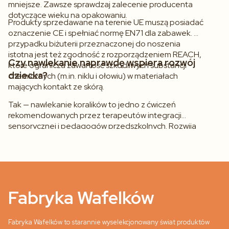
mniejsze. Zawsze sprawdzaj zalecenie producenta
dotyczące wieku na opakowaniu.
Produkty sprzedawane na terenie UE muszą posiadać
oznaczenie CE i spełniać normę EN71 dla zabawek. W
przypadku biżuterii przeznaczonej do noszenia
istotna jest też zgodność z rozporządzeniem REACH,
Czy nawlekanie naprawdę wspiera rozwój
które ogranicza zawartość szkodliwych substancji
dziecka?
chemicznych (m.in. niklu i ołowiu) w materiałach
mających kontakt ze skórą.
Tak — nawlekanie koralików to jedno z ćwiczeń
rekomendowanych przez terapeutów integracji
sensorycznej i pedagogów przedszkolnych. Rozwija
motorykę małą, koncentrację uwagi i koordynację
oko–ręka
, które są bezpośrednio powiązane z
gotowością do nauki pisania. Regularna zabawa
nawlekaniem może wyraźnie poprawić precyzję
ruchów dłoni już po kilku tygodniach.
Fabryka Wafelków
Fabryka Wafelków to starannie wyselekcjonowany świat produktów