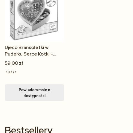
Djeco Bransoletki w
Pudełku Serce Kotki –
Zestaw Biżuterii dla
59,00 zł
Dzieci od 4 lat
DJECO
Powiadom mnie o
dostępności
Bestsellery