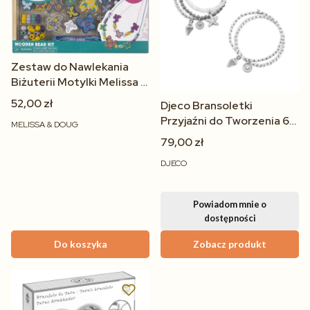
Zestaw do Nawlekania
Biżuterii Motylki Melissa &
Doug – Koraliki dla Dzieci
52,00 zł
Djeco Bransoletki
4+
Przyjaźni do Tworzenia 6+
MELISSA & DOUG
| Zestaw Kreatywny
79,00 zł
DJECO
Powiadom mnie o
dostępności
Do koszyka
Zobacz produkt