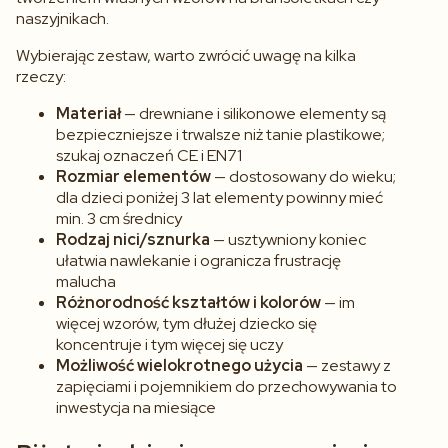
naszyjnikach.
Wybierając zestaw, warto zwrócić uwagę na kilka
rzeczy:
Materiał
— drewniane i silikonowe elementy są
bezpieczniejsze i trwalsze niż tanie plastikowe;
szukaj oznaczeń CE i EN71
Rozmiar elementów
— dostosowany do wieku;
dla dzieci poniżej 3 lat elementy powinny mieć
min. 3 cm średnicy
Rodzaj nici/sznurka
— usztywniony koniec
ułatwia nawlekanie i ogranicza frustrację
malucha
Różnorodność kształtów i kolorów
— im
więcej wzorów, tym dłużej dziecko się
koncentruje i tym więcej się uczy
Możliwość wielokrotnego użycia
— zestawy z
zapięciami i pojemnikiem do przechowywania to
inwestycja na miesiące