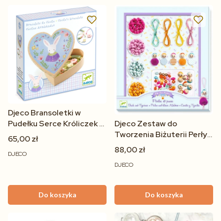
Djeco Bransoletki w
Pudełku Serce Króliczek –
Djeco Zestaw do
Zestaw Biżuterii dla
Tworzenia Biżuterii Perły i
65,00 zł
Dzieci 4+
Figurki dla Dzieci 8-14 lat
88,00 zł
DJECO
DJECO
Do koszyka
Do koszyka