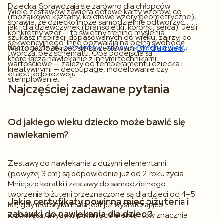
Dziecka. Sprawdzają się zarówno dla chłopców
Wiele zestawów zawiera gotowe karty wzorów, co
(mozaikowe kształty, kolorowe wzory geometryczne),
sprawia, że dziecko może samodzielnie odtworzyć
jak i dla dziewczynek (bransoletki, koronki, serca). Jeśli
konkretny wzór — to świetny trening myślenia
szukasz inspiracji dopasowanych do wieku, zajrzyj do
sekwencyjnego. Inne pozwalają na pełną swobodę
naszego działu
prezentów i zabawek według wieku
.
Warto też rozejrzeć się za zestawami
DIY dla dzieci
,
twórczą, bez schematu. Oba podejścia są
które łączą nawlekanie z innymi technikami
wartościowe — zależy od temperamentu dziecka i
kreatywnymi — decoupage, modelowanie czy
etapu jego rozwoju.
stemplowanie.
Najczęściej zadawane pytania
Od jakiego wieku dziecko może bawić się
nawlekaniem?
Zestawy do nawlekania z dużymi elementami
(powyżej 3 cm) są odpowiednie już od 2. roku życia.
Mniejsze koraliki i zestawy do samodzielnego
tworzenia biżuterii przeznaczone są dla dzieci od 4–5
Jakie certyfikaty powinna mieć biżuteria i
lat, gdy motoryka mała jest już wystarczająco
zabawki do nawlekania dla dzieci?
rozwinięta, a ryzyko połknięcia elementów znacznie