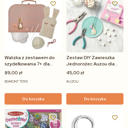
Walizka z zestawem do
Zestaw DIY Zawieszka
szydełkowania 7+ dla
Jednorożec Auzou dla
dzieci | Egmont Toys
dzieci 7+ | Kreatywna
89,00 zł
45,00 zł
biżuteria
EGMONT TOYS
AUZOU
Do koszyka
Do koszyka