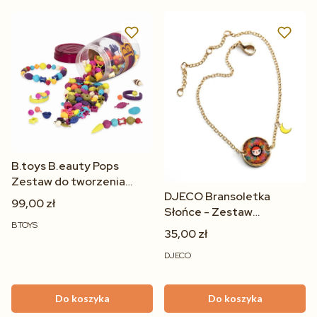
B.toys B.eauty Pops
Zestaw do tworzenia
DJECO Bransoletka
biżuterii sensorycznej 275
99,00 zł
Słońce - Zestaw
elementów 4+
BTOYS
Kreatywny DIY Koraliki
35,00 zł
Biżuteria dla Dzieci 6+
DJECO
Do koszyka
Do koszyka