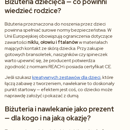
Biżuteria dziecięca — co powinni
wiedzieć rodzice?
Biżuteria przeznaczona do noszenia przez dzieci
powinna spełniać surowe normy bezpieczeństwa. W
Unii Europejskiej obowiązują ograniczenia dotyczące
zawartości
niklu, ołowiu i ftalanów
w materiałach
mających kontakt ze skórą dziecka. Przy zakupie
gotowych bransoletek, naszyjników czy spineczek
warto upewnić się, że producent potwierdza
zgodność z normami REACH i posiada certyfikat CE.
Jeśli szukasz
kreatywnych zestawów dla dzieci
, które
łączą zabawę z tworzeniem, nawlekanie to doskonały
punkt startowy — efektem jest coś, co dziecko może
naprawdę założyć i pokazać z dumą.
Biżuteria i nawlekanie jako prezent
— dla kogo i na jaką okazję?