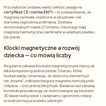
Przy wyborze zestawu warto zwrócić uwagę na
certyfikat CE i normę EN71
— to potwierdzenie, że
magnesy są trwale osadzone w obudowie i nie
stanowią zagrożenia połknięcia. Zestawy
renomowanych marek (Connetix, Geomag) mają
magnesy hermetycznie zamknięte w solidnym plastiku
lub pianie.
Klocki magnetyczne a rozwój
dziecka — co mówią liczby
Regularna zabawa klockami magnetycznymi ćwiczy aż
kilka kompetencji jednocześnie. Dziecko, które
buduje wieżę i obserwuje, że obrócony element już
nie „trzyma", odkrywa bieguny magnesu metodą prób
i błędów — bez jednej lekcji fizyki. Badania nad zabawą
konstrukcyjną wskazują, że dzieci bawiące się klockami
3D lepiej radzą sobie z zadaniami z geometrii i rotacji
przestrzennej już w wieku szkolnym.