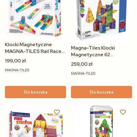
Klocki Magnetyczne
Magna-Tiles Klocki
MAGNA-TILES Rail Racers
Magnetyczne 62
33 el. Tor Wyścigowy 3+
199,00 zł
Elementy – Zestaw
259,00 zł
Edukacyjny dla Dzieci 3+
MAGNA-TILES
MAGNA-TILES
Do koszyka
Do koszyka