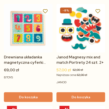
-8%
Drewniana układanka
Janod Magnesy mix and
magnetyczna cyferki
match Portrety 24 szt. 2+
zwierzątka – Count n'
69,00 zł
57,00 zł
62,00 zł
Doodle dla dzieci 2+
Najniższa cena:
62,00 zł
BTOYS
JANOD
Do koszyka
Do koszyka