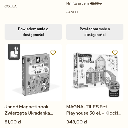
Najniższa cena:
62,00 zł
GOULA
JANOD
Powiadom mnie o
Powiadom mnie o
dostępności
dostępności
Janod Magnetibook
MAGNA-TILES Pet
Zwierzęta Układanka
Playhouse 50 el. – Klocki
Magnetyczna 47 el. dla
Magnetyczne dla Dzieci
81,00 zł
348,00 zł
Dzieci 3+
3+ Figurki Zwierząt