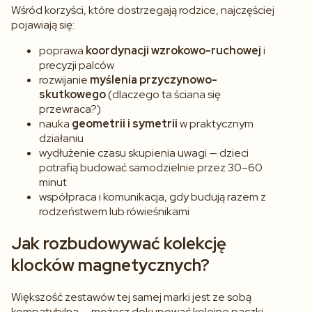
Wśród korzyści, które dostrzegają rodzice, najczęściej
pojawiają się:
poprawa
koordynacji wzrokowo-ruchowej
i
precyzji palców
rozwijanie
myślenia przyczynowo-
skutkowego
(dlaczego ta ściana się
przewraca?)
nauka
geometrii i symetrii
w praktycznym
działaniu
wydłużenie czasu skupienia uwagi — dzieci
potrafią budować samodzielnie przez 30–60
minut
współpraca i komunikacja, gdy budują razem z
rodzeństwem lub rówieśnikami
Jak rozbudowywać kolekcję
klocków magnetycznych?
Większość zestawów tej samej marki jest ze sobą
kompatybilna — możesz dokupować kolejne paczki