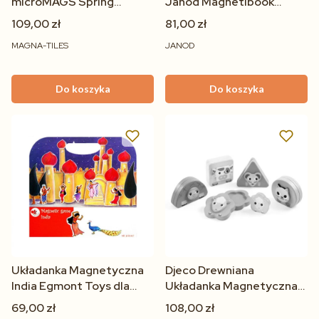
microMAGS Spring
Janod Magnetibook
Garden Travel 24 el. –
Kostiumy Dziewczynka 3+
109,00 zł
81,00 zł
Klocki Magnetyczne 3+
55 el.
MAGNA-TILES
JANOD
Do koszyka
Do koszyka
Układanka Magnetyczna
Djeco Drewniana
India Egmont Toys dla
Układanka Magnetyczna
dzieci 3+ | Teczka z
12m+
69,00 zł
108,00 zł
elementami