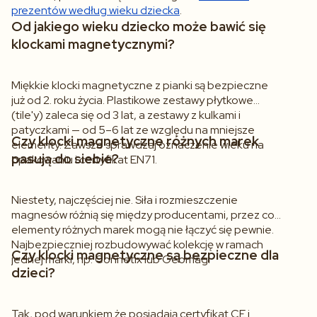
prezentów według wieku dziecka
.
Od jakiego wieku dziecko może bawić się
klockami magnetycznymi?
Miękkie klocki magnetyczne z pianki są bezpieczne
już od 2. roku życia. Plastikowe zestawy płytkowe
(tile'y) zaleca się od 3 lat, a zestawy z kulkami i
patyczkami — od 5–6 lat ze względu na mniejsze
Czy klocki magnetyczne różnych marek
elementy. Zawsze sprawdzaj oznaczenie wieku na
pasują do siebie?
opakowaniu i certyfikat EN71.
Niestety, najczęściej nie. Siła i rozmieszczenie
magnesów różnią się między producentami, przez co
elementy różnych marek mogą nie łączyć się pewnie.
Najbezpieczniej rozbudowywać kolekcję w ramach
Czy klocki magnetyczne są bezpieczne dla
jednej marki, np. Connetix lub Geomag.
dzieci?
Tak, pod warunkiem że posiadają certyfikat CE i