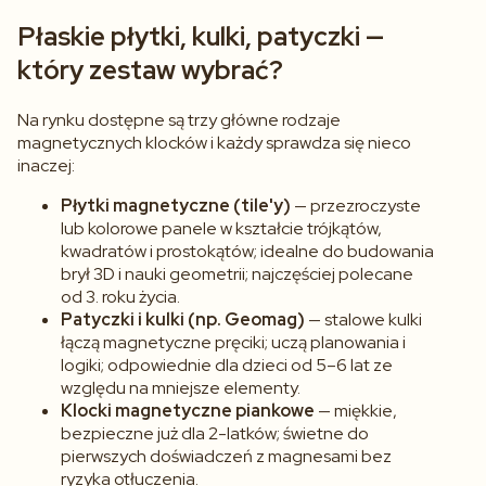
Płaskie płytki, kulki, patyczki —
który zestaw wybrać?
Na rynku dostępne są trzy główne rodzaje
magnetycznych klocków i każdy sprawdza się nieco
inaczej:
Płytki magnetyczne (tile'y)
— przezroczyste
lub kolorowe panele w kształcie trójkątów,
kwadratów i prostokątów; idealne do budowania
brył 3D i nauki geometrii; najczęściej polecane
od 3. roku życia.
Patyczki i kulki (np. Geomag)
— stalowe kulki
łączą magnetyczne pręciki; uczą planowania i
logiki; odpowiednie dla dzieci od 5–6 lat ze
względu na mniejsze elementy.
Klocki magnetyczne piankowe
— miękkie,
bezpieczne już dla 2-latków; świetne do
pierwszych doświadczeń z magnesami bez
ryzyka otłuczenia.