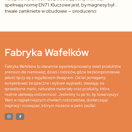
spełniają normę EN71. Kluczowe jest, by magnesy były
trwale zamknięte w obudowie — producenci
renomowanych marek regularnie testują wytrzymałość
złączeń. Unikaj tanich zestawów bez certyfikatów, w
których magnesy mogą się poluzować i stać się
zagrożeniem dla małych dzieci.
Fabryka Wafelków
Fabryka Wafelków to starannie wyselekcjonowany świat produktów
premium dla niemowląt, dzieci i rodziców, gdzie bezkompromisowa
jakość łączy się z wyjątkowym designem. Od lat pomagamy
kompletować bezpieczne i stylowe wyprawki, stawiając na
sprawdzone marki, naturalne materiały oraz produkty, które
realnie ułatwiają codzienność. Jesteśmy tu po to, by towarzyszyć
Wam w najpiękniejszych chwilach rodzicielstwa, dostarczając
inspiracji i rozwiązań, którym możecie w pełni zaufać.