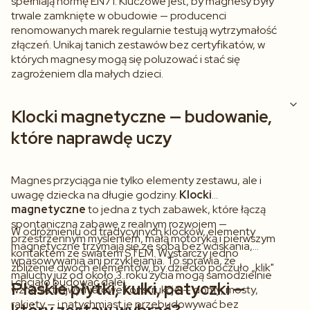
spełniają normę EN71. Kluczowe jest, by magnesy były
trwale zamknięte w obudowie — producenci
renomowanych marek regularnie testują wytrzymałość
złączeń. Unikaj tanich zestawów bez certyfikatów, w
których magnesy mogą się poluzować i stać się
zagrożeniem dla małych dzieci.
Klocki magnetyczne — budowanie,
które naprawdę uczy
Magnes przyciąga nie tylko elementy zestawu, ale i
uwagę dziecka na długie godziny.
Klocki
magnetyczne
to jedna z tych zabawek, które łączą
spontaniczną zabawę z realnym rozwojem —
W odróżnieniu od tradycyjnych klocków, elementy
przestrzennym myśleniem, małą motoryką i pierwszym
magnetyczne trzymają się ze sobą bez wciskania,
kontaktem ze światem STEM. Wystarczy jedno
wpasowywania ani przyklejania. To sprawia, że
zbliżenie dwóch elementów, by dziecko poczuło „klik"
maluchy już od około 3. roku życia mogą samodzielnie
i chciało budować dalej.
Płaskie płytki, kulki, patyczki —
wznosić trójwymiarowe konstrukcje — domy, mosty,
rakiety — i natychmiast je przebudowywać bez