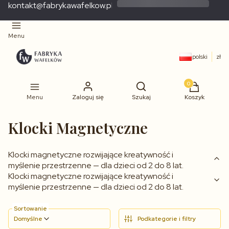
kontakt@fabrykawafelkow.pl
Menu
polski
zł
Produkty w 
Menu
Zaloguj się
Szukaj
Koszyk
Klocki Magnetyczne
Klocki magnetyczne rozwijające kreatywność i
myślenie przestrzenne — dla dzieci od 2 do 8 lat.
Klocki magnetyczne rozwijające kreatywność i
myślenie przestrzenne — dla dzieci od 2 do 8 lat.
Sortowanie
Domyślne
Podkategorie i filtry