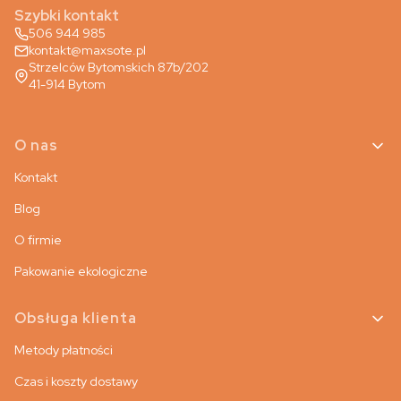
Szybki kontakt
506 944 985
kontakt@maxsote.pl
Strzelców Bytomskich 87b/202
41-914 Bytom
Linki w stopce
O nas
Kontakt
Blog
O firmie
Pakowanie ekologiczne
Obsługa klienta
Metody płatności
Czas i koszty dostawy