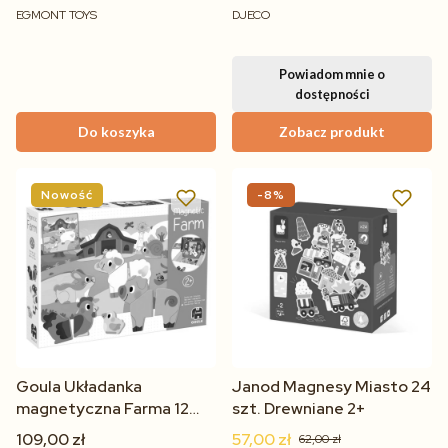
EGMONT TOYS
DJECO
Powiadom mnie o
dostępności
Do koszyka
Zobacz produkt
Nowość
-8%
Goula Układanka
Janod Magnesy Miasto 24
magnetyczna Farma 12
szt. Drewniane 2+
zwierząt 2+
109,00 zł
57,00 zł
62,00 zł