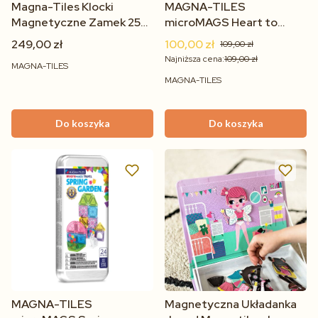
Magna-Tiles Klocki
MAGNA-TILES
Magnetyczne Zamek 25
microMAGS Heart to
Elementów – Figurka
Heart Travel Set 26
249,00 zł
100,00 zł
109,00 zł
Smoka, Most Zwodzony
elementów dla dzieci 3+
Najniższa cena:
109,00 zł
MAGNA-TILES
3+
MAGNA-TILES
Do koszyka
Do koszyka
MAGNA-TILES
Magnetyczna Układanka