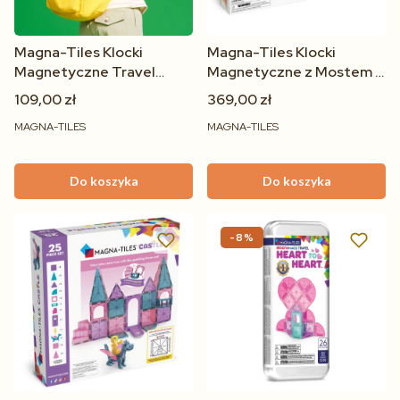
Magna-Tiles Klocki
Magna-Tiles Klocki
Magnetyczne Travel
Magnetyczne z Mostem i
microMAGS 26 el. dla
Smokiem 48 elementów
109,00 zł
369,00 zł
dzieci 3+
dla dzieci 3+
MAGNA-TILES
MAGNA-TILES
Do koszyka
Do koszyka
-8%