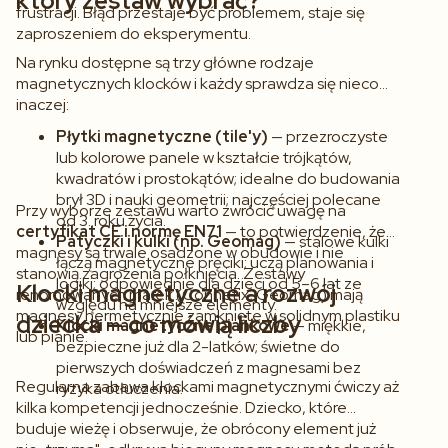
który zestaw wybrać?
frustracji. Błąd przestaje być problemem, staje się
zaproszeniem do eksperymentu.
Na rynku dostępne są trzy główne rodzaje
magnetycznych klocków i każdy sprawdza się nieco
inaczej:
Płytki magnetyczne (tile'y)
— przezroczyste
lub kolorowe panele w kształcie trójkątów,
kwadratów i prostokątów; idealne do budowania
brył 3D i nauki geometrii; najczęściej polecane
Przy wyborze zestawu warto zwrócić uwagę na
od 3. roku życia.
certyfikat CE i normę EN71
— to potwierdzenie, że
Patyczki i kulki (np. Geomag)
— stalowe kulki
magnesy są trwale osadzone w obudowie i nie
łączą magnetyczne pręciki; uczą planowania i
stanowią zagrożenia połknięcia. Zestawy
logiki; odpowiednie dla dzieci od 5–6 lat ze
Klocki magnetyczne a rozwój
renomowanych marek (Connetix, Geomag) mają
względu na mniejsze elementy.
magnesy hermetycznie zamknięte w solidnym plastiku
dziecka — co mówią liczby
Klocki magnetyczne piankowe
— miękkie,
lub pianie.
bezpieczne już dla 2-latków; świetne do
pierwszych doświadczeń z magnesami bez
Regularna zabawa klockami magnetycznymi ćwiczy aż
ryzyka otłuczenia.
kilka kompetencji jednocześnie. Dziecko, które
buduje wieżę i obserwuje, że obrócony element już