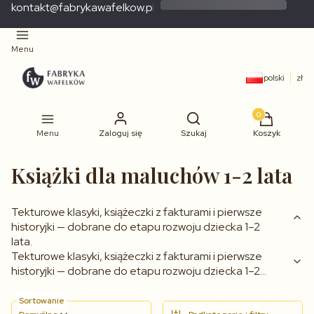
kontakt@fabrykawafelkow.pl
Menu
polski
zł
Produkty w 
Menu
Zaloguj się
Szukaj
Koszyk
Książki dla maluchów 1-2 lata
Tekturowe klasyki, książeczki z fakturami i pierwsze
historyjki — dobrane do etapu rozwoju dziecka 1–2
lata.
Tekturowe klasyki, książeczki z fakturami i pierwsze
historyjki — dobrane do etapu rozwoju dziecka 1–2
lata.
Sortowanie