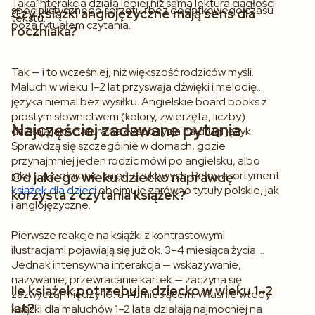
Taka interakcja działa lepiej niż sama lektura ciągłości
specjalistycznego sprzętu i bez dodatkowego czasu
Czy książki anglojęzyczne mają sens dla
tekstu.
poza rytuałem czytania.
roczniaka?
Tak — i to wcześniej, niż większość rodziców myśli.
Maluch w wieku 1–2 lat przyswaja dźwięki i melodię
języka niemal bez wysiłku. Angielskie
board books
z
prostym słownictwem (kolory, zwierzęta, liczby)
Najczęściej zadawane pytania
działają jako naturalna ekspozycja na drugi język.
Sprawdzą się szczególnie w domach, gdzie
przynajmniej jeden rodzic mówi po angielsku, albo
jako uzupełnienie zajęć językowych. Pełny asortyment
Od jakiego wieku dziecko naprawdę
książek dla dzieci
obejmuje zarówno tytuły polskie, jak
korzysta z czytania książek?
i anglojęzyczne.
Pierwsze reakcje na książki z kontrastowymi
ilustracjami pojawiają się już ok. 3–4 miesiąca życia.
Jednak intensywna interakcja — wskazywanie,
nazywanie, przewracanie kartek — zaczyna się
Ile książek potrzebuje dziecko w wieku 1–2
zazwyczaj między 10. a 14. miesiącem. Właśnie wtedy
lat?
książki dla maluchów 1–2 lata działają najmocniej na