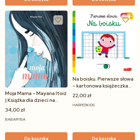
Na boisku. Pierwsze słowa
– kartonowa książeczka
edukacyjna dla dzieci 1+
Moja Mama – Mayana Itoiz
22,00 zł
| Książka dla dzieci na
HARPERKIDS
dobranoc 18m+
34,00 zł
BABARYBA
Do koszyka
Do koszyka