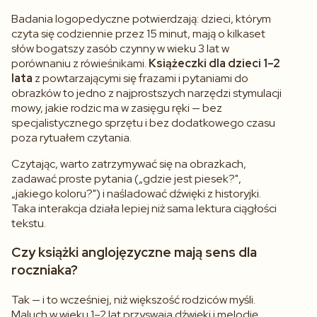
Badania logopedyczne potwierdzają: dzieci, którym
czyta się codziennie przez 15 minut, mają o kilkaset
słów bogatszy zasób czynny w wieku 3 lat w
porównaniu z rówieśnikami.
Książeczki dla dzieci 1–2
lata
z powtarzającymi się frazami i pytaniami do
obrazków to jedno z najprostszych narzędzi stymulacji
mowy, jakie rodzic ma w zasięgu ręki — bez
specjalistycznego sprzętu i bez dodatkowego czasu
poza rytuałem czytania.
Czytając, warto zatrzymywać się na obrazkach,
zadawać proste pytania („gdzie jest piesek?",
„jakiego koloru?") i naśladować dźwięki z historyjki.
Taka interakcja działa lepiej niż sama lektura ciągłości
tekstu.
Czy książki anglojęzyczne mają sens dla
roczniaka?
Tak — i to wcześniej, niż większość rodziców myśli.
Maluch w wieku 1–2 lat przyswaja dźwięki i melodię