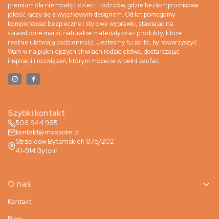
premium dla niemowląt, dzieci i rodziców, gdzie bezkompromisowa
jakość łączy się z wyjątkowym designem. Od lat pomagamy
kompletować bezpieczne i stylowe wyprawki, stawiając na
sprawdzone marki, naturalne materiały oraz produkty, które
realnie ułatwiają codzienność. Jesteśmy tu po to, by towarzyszyć
Wam w najpiękniejszych chwilach rodzicielstwa, dostarczając
inspiracji i rozwiązań, którym możecie w pełni zaufać.
Szybki kontakt
506 944 985
kontakt@maxsote.pl
Strzelców Bytomskich 87b/202
41-914 Bytom
Linki w stopce
O nas
Kontakt
Blog