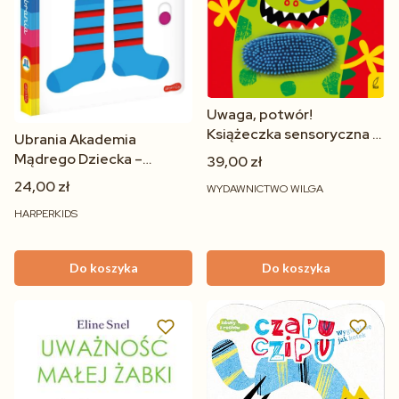
Uwaga, potwór!
Książeczka sensoryczna z
Ubrania Akademia
gumkami dla niemowląt 0–
Mądrego Dziecka –
39,00 zł
2 lat
Książeczka Edukacyjna dla
24,00 zł
WYDAWNICTWO WILGA
Dzieci 1+
HARPERKIDS
Do koszyka
Do koszyka