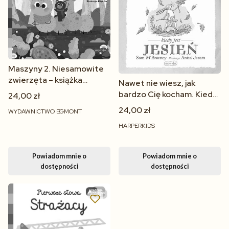
Maszyny 2. Niesamowite
zwierzęta – książka
Nawet nie wiesz, jak
interaktywna dla dzieci 2-
bardzo Cię kocham. Kiedy
24,00 zł
4 lat
jest jesień
24,00 zł
WYDAWNICTWO EGMONT
HARPERKIDS
Powiadom mnie o
Powiadom mnie o
dostępności
dostępności