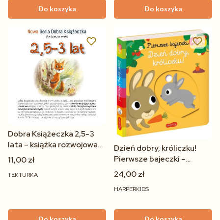
Do koszyka
Do koszyka
Dobra Książeczka 2,5-3
lata – książka rozwojowa
Dzień dobry, króliczku!
dla dzieci 30-36 miesięcy
Pierwsze bajeczki –
11,00 zł
książeczka dla dzieci 1+ |
24,00 zł
TEKTURKA
Akademia Mądrego
HARPERKIDS
Dziecka
Do koszyka
Do koszyka