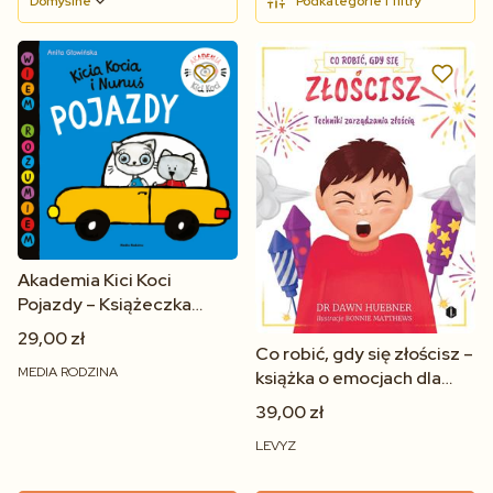
Domyślne
Podkategorie i filtry
Akademia Kici Koci
Pojazdy – Książeczka
Edukacyjna dla Dzieci |
29,00 zł
Anita Głowińska
Co robić, gdy się złościsz –
MEDIA RODZINA
książka o emocjach dla
dzieci 3+ | Levyz
39,00 zł
LEVYZ