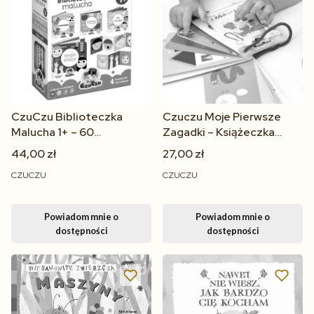
CzuCzu Biblioteczka
Czuczu Moje Pierwsze
Malucha 1+ – 60
Zagadki – Książeczka
Edukacyjnych Kart dla
Kartonowa Edukacyjna dla
44,00 zł
27,00 zł
Dzieci od 1 Roku Życia
Dzieci 18m+
CZUCZU
CZUCZU
Powiadom mnie o
Powiadom mnie o
dostępności
dostępności