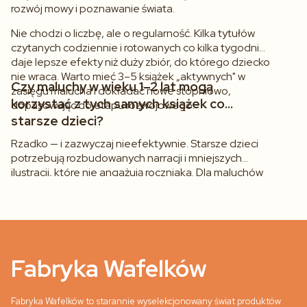
rozwój mowy i poznawanie świata.
Nie chodzi o liczbę, ale o regularność. Kilka tytułów
czytanych codziennie i rotowanych co kilka tygodni
daje lepsze efekty niż duży zbiór, do którego dziecko
nie wraca. Warto mieć 3–5 książek „aktywnych" w
Czy maluchy w wieku 1–2 lat mogą
zasięgu malucha i dokładać nowe stopniowo,
korzystać z tych samych książek co
dopasowując do etapu rozwojowego.
starsze dzieci?
Rzadko — i zazwyczaj nieefektywnie. Starsze dzieci
potrzebują rozbudowanych narracji i mniejszych
ilustracji, które nie angażują roczniaka. Dla maluchów
1–2 lata kluczowe są krótki tekst, duże obrazki i trwała
oprawa. Jeśli szukasz tytułów dla starszego
rodzeństwa, zajrzyj do kategorii
książki dla dzieci 3–6
lat
lub
książki 0–3 lata
, gdzie znajdziesz propozycje na
kolejny etap.
Fabryka Wafelków
Fabryka Wafelków to starannie wyselekcjonowany świat produktów