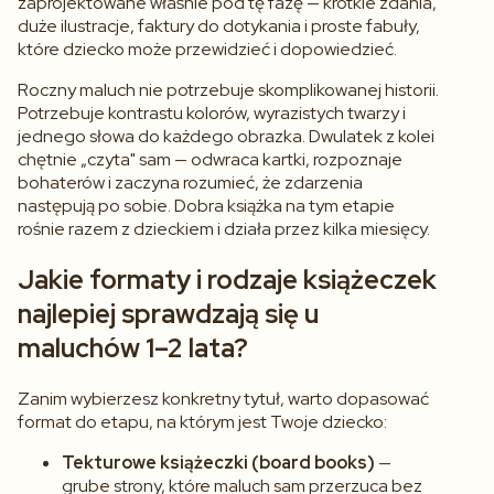
zaprojektowane właśnie pod tę fazę — krótkie zdania,
duże ilustracje, faktury do dotykania i proste fabuły,
które dziecko może przewidzieć i dopowiedzieć.
Roczny maluch nie potrzebuje skomplikowanej historii.
Potrzebuje kontrastu kolorów, wyrazistych twarzy i
jednego słowa do każdego obrazka. Dwulatek z kolei
chętnie „czyta" sam — odwraca kartki, rozpoznaje
bohaterów i zaczyna rozumieć, że zdarzenia
następują po sobie. Dobra książka na tym etapie
rośnie razem z dzieckiem i działa przez kilka miesięcy.
Jakie formaty i rodzaje książeczek
najlepiej sprawdzają się u
maluchów 1–2 lata?
Zanim wybierzesz konkretny tytuł, warto dopasować
format do etapu, na którym jest Twoje dziecko:
Tekturowe książeczki (board books)
—
grube strony, które maluch sam przerzuca bez