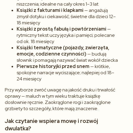
niszczenia; idealne na cały okres 1–3 lat
Książki z fakturami i klapkami
— angażują
zmysł dotyku i ciekawość; świetne dla dzieci 12–
18 miesięcy
Książki z prostą fabułą i powtórzeniami
—
rytmiczny tekst uczy języka i pamięci; polecane
od ok. 18 miesięcy
Książki tematyczne (pojazdy, zwierzęta,
emocje, codzienne czynności)
— budują
słownik i pomagają nazywać świat wokół dziecka
Pierwsze historyjki przed snem
— krótkie,
spokojne narracje wyciszające; najlepiej od 18–
24 miesięcy
Przy wyborze zwróć uwagę na jakość druku i trwałość
oprawy — maluch w tym wieku traktuje książkę
dosłownie ręcznie. Zaokrąglone rogi i zaokrąglone
grzbiety to szczegóły, które mają znaczenie.
Jak czytanie wspiera mowę i rozwój
dwulatka?