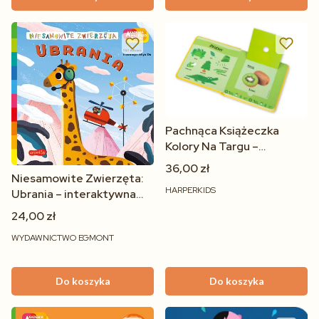
Pachnąca Książeczka
Kolory Na Targu –
Akademia Mądrego
36,00 zł
Dziecka HarperKids 0+
Niesamowite Zwierzęta:
HARPERKIDS
Ubrania – interaktywna
książeczka dla dzieci 2–4
24,00 zł
lat
WYDAWNICTWO EGMONT
Do koszyka
Do koszyka