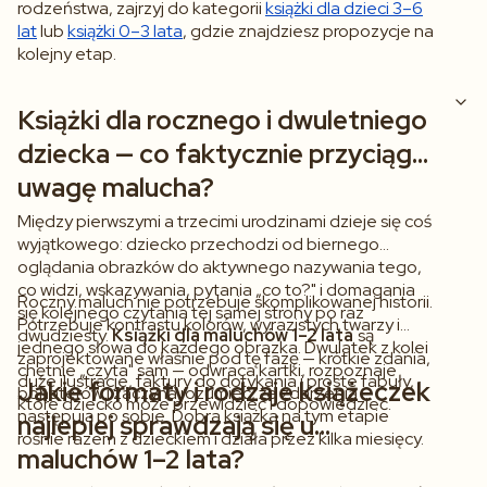
rodzeństwa, zajrzyj do kategorii
książki dla dzieci 3–6
lat
lub
książki 0–3 lata
, gdzie znajdziesz propozycje na
kolejny etap.
Książki dla rocznego i dwuletniego
dziecka — co faktycznie przyciąga
uwagę malucha?
Między pierwszymi a trzecimi urodzinami dzieje się coś
wyjątkowego: dziecko przechodzi od biernego
oglądania obrazków do aktywnego nazywania tego,
co widzi, wskazywania, pytania „co to?" i domagania
Roczny maluch nie potrzebuje skomplikowanej historii.
się kolejnego czytania tej samej strony po raz
Potrzebuje kontrastu kolorów, wyrazistych twarzy i
dwudziesty.
Książki dla maluchów 1–2 lata
są
jednego słowa do każdego obrazka. Dwulatek z kolei
zaprojektowane właśnie pod tę fazę — krótkie zdania,
chętnie „czyta" sam — odwraca kartki, rozpoznaje
duże ilustracje, faktury do dotykania i proste fabuły,
Jakie formaty i rodzaje książeczek
bohaterów i zaczyna rozumieć, że zdarzenia
które dziecko może przewidzieć i dopowiedzieć.
następują po sobie. Dobra książka na tym etapie
najlepiej sprawdzają się u
rośnie razem z dzieckiem i działa przez kilka miesięcy.
maluchów 1–2 lata?