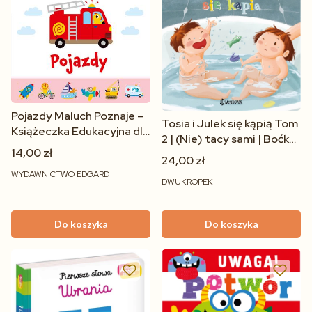
Pojazdy Maluch Poznaje –
Tosia i Julek się kąpią Tom
Książeczka Edukacyjna dla
2 | (Nie) tacy sami | Boćko-
Dzieci 1-3 lata | Kapitan
14,00 zł
Mysiorska
24,00 zł
Nauka
WYDAWNICTWO EDGARD
DWUKROPEK
Do koszyka
Do koszyka