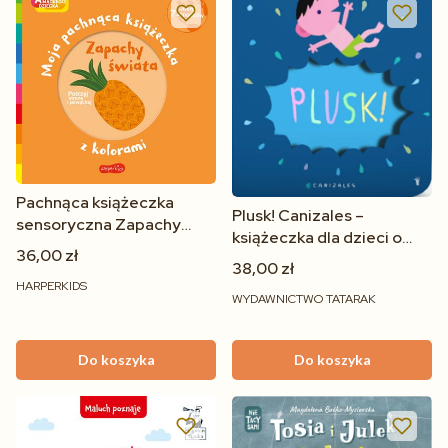
Pachnąca książeczka
Plusk! Canizales –
sensoryczna Zapachy
książeczka dla dzieci o
świata - Akademia
36,00 zł
kąpieli | 2+
38,00 zł
Mądrego Dziecka
HARPERKIDS
HarperKids
WYDAWNICTWO TATARAK
Do koszyka
Do koszyka