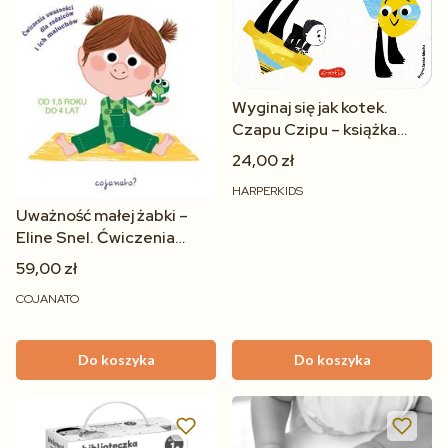
Wyginaj się jak kotek.
Czapu Czipu – książka
ruchowa dla dzieci 2–6 lat
24,00 zł
HARPERKIDS
Uważność małej żabki –
Eline Snel. Ćwiczenia
uważności dla rodziców i
59,00 zł
maluchów
COJANATO
Do koszyka
Do koszyka